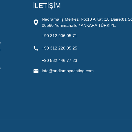
İLETİŞİM
Neorama İş Merkezi No:13 A Kat :18 Daire:81 S
06560 Yenimahalle / ANKARA TÜRKİYE
+90 312 906 05 71
e
+90 312 220 05 25
m
+90 532 446 77 23
n
info@andiamoyachting.com