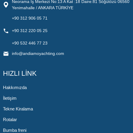
Neorama İş Merkezi No:13 A Kat :18 Daire:81 Söğütözü 06560
Yenimahalle / ANKARA TÜRKİYE
+90 312 906 05 71
+90 312 220 05 25
+90 532 446 77 23
info@andiamoyachting.com
HIZLI LİNK
Hakkımızda
İletişim
Tekne Kiralama
Rotalar
Bumba freni